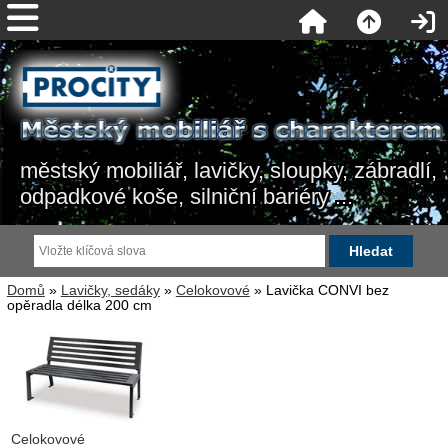
městský mobiliář, lavičky, sloupky, zábradlí,
odpadkové koše, silniční bariéry ...
Domů
»
Lavičky, sedáky
»
Celokovové
» Lavička CONVI bez
opěradla délka 200 cm
Celokovové