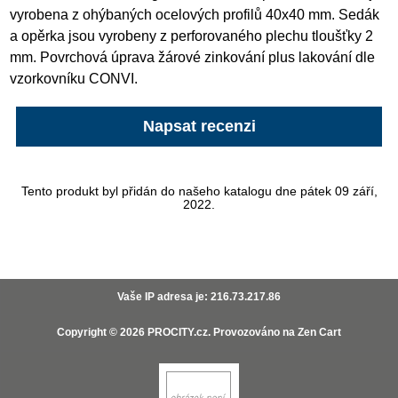
vyrobena z ohýbaných ocelových profilů 40x40 mm. Sedák
a opěrka jsou vyrobeny z perforovaného plechu tloušťky 2
mm. Povrchová úprava žárové zinkování plus lakování dle
vzorkovníku CONVI.
Napsat recenzi
Tento produkt byl přidán do našeho katalogu dne pátek 09 září,
2022.
Vaše IP adresa je: 216.73.217.86
Copyright © 2026
PROCITY.cz
. Provozováno na
Zen Cart