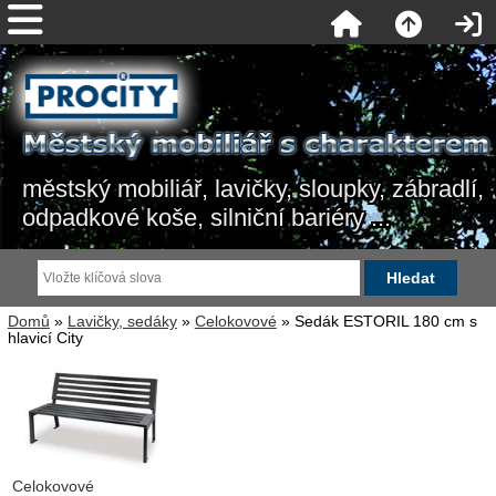
městský mobiliář, lavičky, sloupky, zábradlí,
odpadkové koše, silniční bariéry ...
Domů
»
Lavičky, sedáky
»
Celokovové
» Sedák ESTORIL 180 cm s
hlavicí City
Celokovové