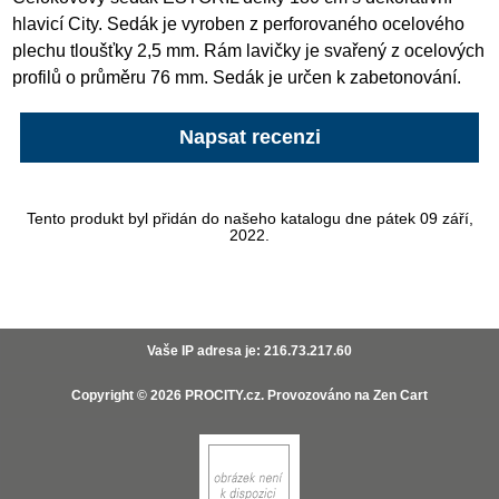
hlavicí City. Sedák je vyroben z perforovaného ocelového
plechu tloušťky 2,5 mm. Rám lavičky je svařený z ocelových
profilů o průměru 76 mm. Sedák je určen k zabetonování.
Napsat recenzi
Tento produkt byl přidán do našeho katalogu dne pátek 09 září,
2022.
Vaše IP adresa je: 216.73.217.60
Copyright © 2026
PROCITY.cz
. Provozováno na
Zen Cart