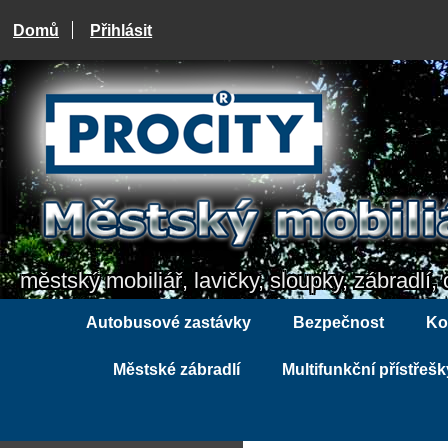
Domů
Přihlásit
městský mobiliář, lavičky, sloupky, zábradlí, 
Autobusové zastávky
Bezpečnost
Ko
Městské zábradlí
Multifunkční přístřešk