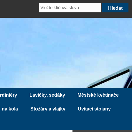
rdiniéry
Lavičky, sedáky
Městské květináče
 na kola
Stožáry a vlajky
Uvítací stojany