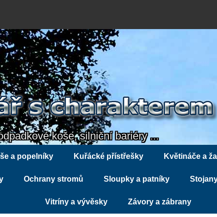
odpadkové koše, silniční bariéry ...
še a popelníky
Kuřácké přístřešky
Květináče a ža
y
Ochrany stromů
Sloupky a patníky
Stojany
Vitríny a vývěsky
Závory a zábrany