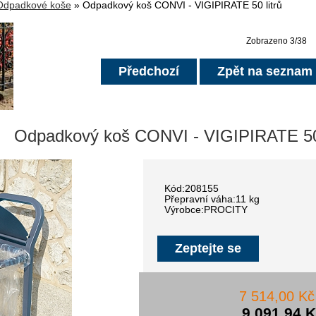
Odpadkové koše
» Odpadkový koš CONVI - VIGIPIRATE 50 litrů
Zobrazeno 3/38
Předchozí
Zpět na seznam
Odpadkový koš CONVI - VIGIPIRATE 50 
Kód:208155
Přepravní váha:11 kg
Výrobce:PROCITY
Zeptejte se
7 514,00 K
9 091,94 