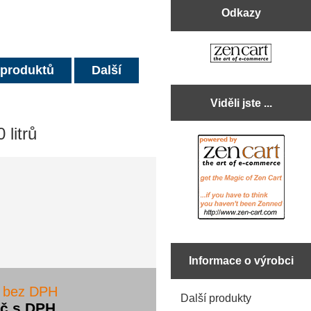
Odkazy
 produktů
Další
Viděli jste ...
litrů
Informace o výrobci
č bez DPH
Další produkty
Kč s DPH