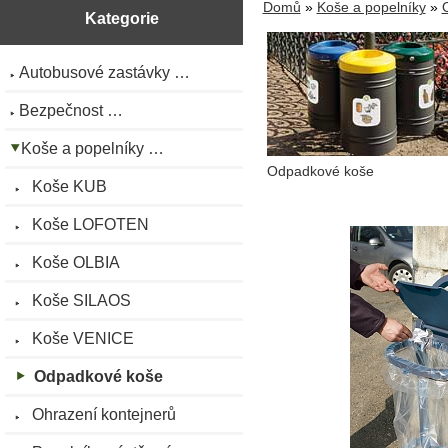
Domů
»
Koše a popelníky
»
Kategorie
Autobusové zastávky …
Bezpečnost …
Koše a popelníky …
Odpadkové koše
Koše KUB
Koše LOFOTEN
Koše OLBIA
Koše SILAOS
Koše VENICE
Odpadkové koše
Ohrazení kontejnerů