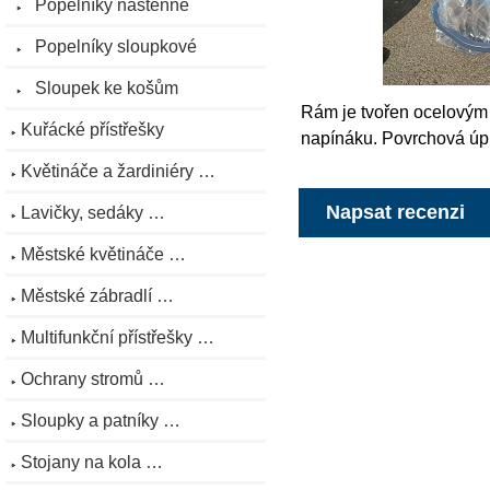
Popelníky nástěnné
Popelníky sloupkové
Sloupek ke košům
Rám je tvořen ocelovým
Kuřácké přístřešky
napínáku. Povrchová úpr
Květináče a žardiniéry …
Napsat recenzi
Lavičky, sedáky …
Městské květináče …
Městské zábradlí …
Multifunkční přístřešky …
Ochrany stromů …
Sloupky a patníky …
Stojany na kola …