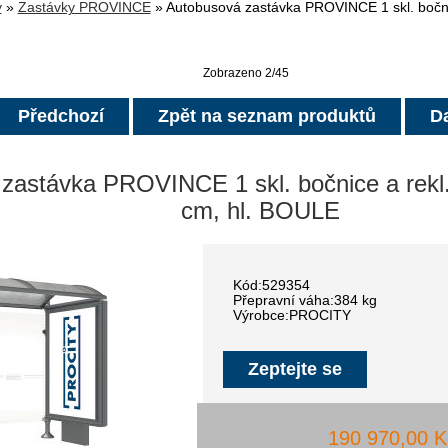
y
»
Zastávky PROVINCE
» Autobusová zastávka PROVINCE 1 skl. bočnic
Zobrazeno 2/45
Předchozí
Zpět na seznam produktů
Da
zastávka PROVINCE 1 skl. bočnice a rekl
cm, hl. BOULE
Kód:529354
Přepravní váha:384 kg
Výrobce:PROCITY
Zeptejte se
190 970,00 