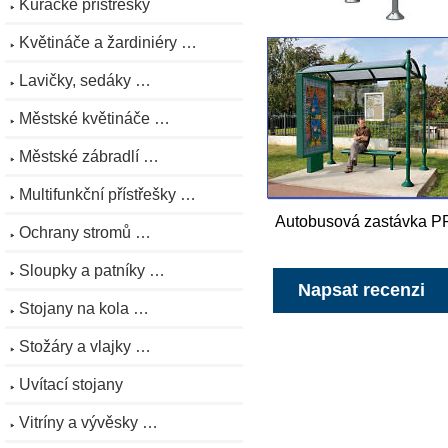
Kuřácké přístřešky
Květináče a žardiniéry …
Lavičky, sedáky …
Městské květináče …
Městské zábradlí …
Multifunkční přístřešky …
Autobusová zastávka PR
Ochrany stromů …
Sloupky a patníky …
Napsat recenzi
Stojany na kola …
Stožáry a vlajky …
Uvítací stojany
Vitríny a vývěsky …