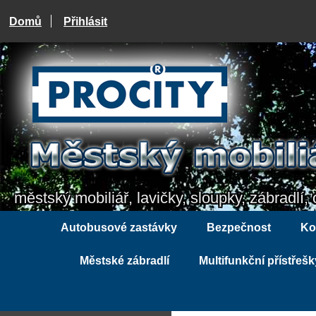
Domů
Přihlásit
městský mobiliář, lavičky, sloupky, zábradlí, 
Autobusové zastávky
Bezpečnost
Ko
Městské zábradlí
Multifunkční přístřešk