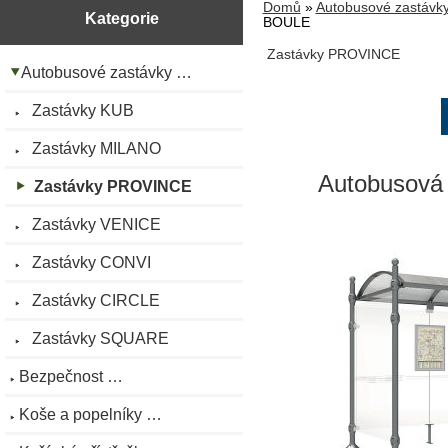
Domů
»
Autobusové zastávk
Kategorie
BOULE
Zastávky PROVINCE
Autobusové zastávky …
Zastávky KUB
Zastávky MILANO
Autobusová 
Zastávky PROVINCE
Zastávky VENICE
Zastávky CONVI
Zastávky CIRCLE
Zastávky SQUARE
Bezpečnost …
Koše a popelníky …