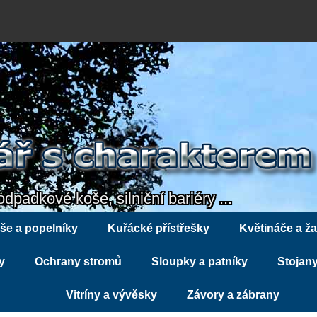
odpadkové koše, silniční bariéry ...
še a popelníky
Kuřácké přístřešky
Květináče a ža
y
Ochrany stromů
Sloupky a patníky
Stojany
Vitríny a vývěsky
Závory a zábrany