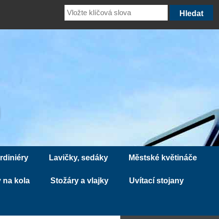
rdiniéry
Lavičky, sedáky
Městské květináče
 na kola
Stožáry a vlajky
Uvítací stojany