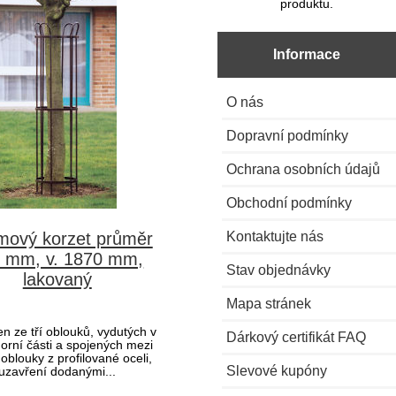
produktu.
Informace
O nás
Dopravní podmínky
Ochrana osobních údajů
Obchodní podmínky
Kontaktujte nás
mový korzet průměr
 mm, v. 1870 mm,
Stav objednávky
lakovaný
Mapa stránek
en ze tří oblouků, vydutých v
Dárkový certifikát FAQ
horní části a spojených mezi
oblouky z profilované oceli,
Slevové kupóny
uzavření dodanými...