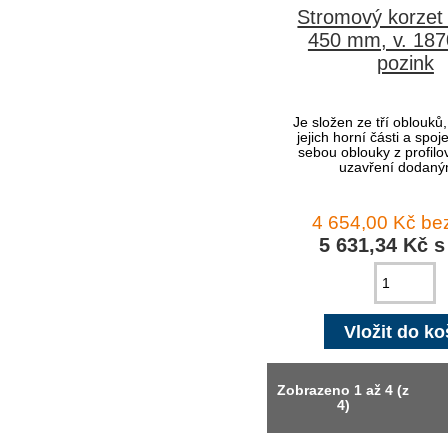
Stromový korzet
450 mm, v. 18
pozink
Je složen ze tří oblouků
jejich horní části a spo
sebou oblouky z profilo
uzavření dodaným
4 654,00 Kč b
5 631,34 Kč 
Zobrazeno
1
až
4
(z
4
)