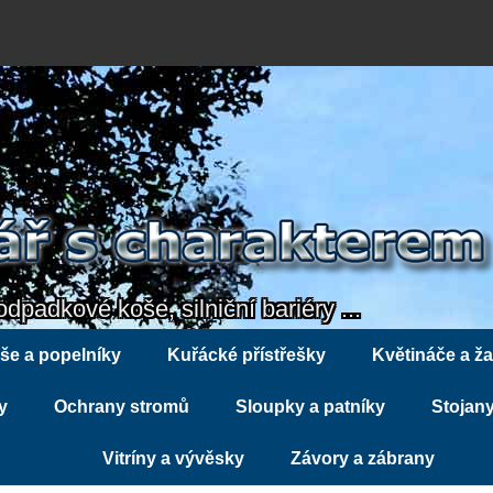
odpadkové koše, silniční bariéry ...
še a popelníky
Kuřácké přístřešky
Květináče a ža
y
Ochrany stromů
Sloupky a patníky
Stojany
Vitríny a vývěsky
Závory a zábrany