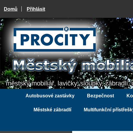
Domů
Přihlásit
městský mobiliář, lavičky, sloupky, zábradlí, 
Autobusové zastávky
Bezpečnost
Ko
Městské zábradlí
Multifunkční přístřešk