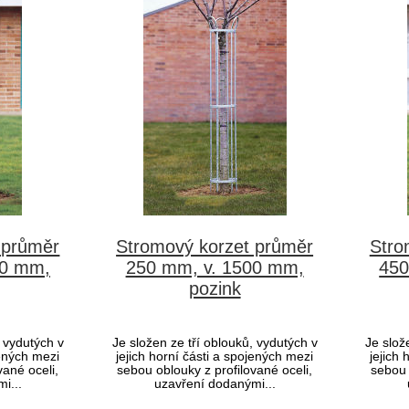
 průměr
Stromový korzet průměr
Stro
00 mm,
250 mm, v. 1500 mm,
450
pozink
, vydutých v
Je složen ze tří oblouků, vydutých v
Je slož
jených mezi
jejich horní části a spojených mezi
jejich 
vané oceli,
sebou oblouky z profilované oceli,
sebou 
i...
uzavření dodanými...