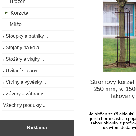
Hrazení
Korzety
Mříže
Sloupky a patníky …
Stojany na kola …
Stožáry a vlajky …
Uvítací stojany
Stromový korzet
Vitríny a vývěsky …
250 mm, v. 15
Závory a zábrany …
lakovaný
Všechny produkty ...
Je složen ze tří oblouků
jejich horní části a spo
sebou oblouky z profilo
Reklama
uzavření dodaným