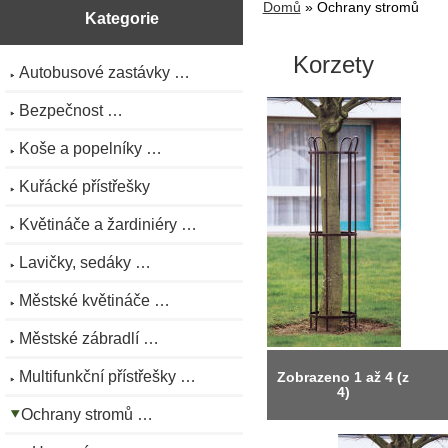
Domů
» Ochrany stromů
Kategorie
Korzety
Autobusové zastávky …
Bezpečnost …
Koše a popelníky …
Kuřácké přístřešky
Květináče a žardiniéry …
Lavičky, sedáky …
Městské květináče …
Městské zábradlí …
Multifunkční přístřešky …
Zobrazeno
1
až
4
(z
4
)
Ochrany stromů …