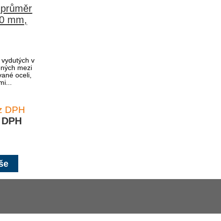
 průměr
70 mm,
, vydutých v
jených mezi
vané oceli,
i...
ez DPH
s DPH