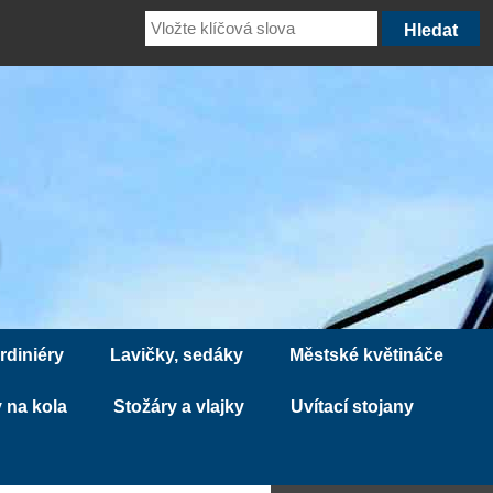
rdiniéry
Lavičky, sedáky
Městské květináče
 na kola
Stožáry a vlajky
Uvítací stojany