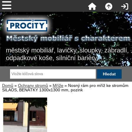
městský mobiliář, lavičky, sloupky, zábradlí,
odpadkové koše, silniční bariéry ...
Domů
»
Ochrany stromů
»
Mříže
» Nosný rám pro mříž ke stromům
SILAOS, BENÁTKY 1300x1300 mm, pozink