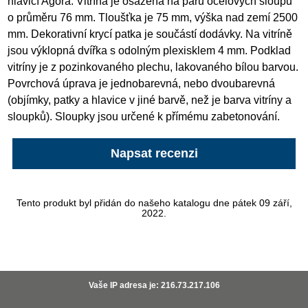
hlavicí Agora. Vitrína je osazená na páru ocelových sloupů
o průměru 76 mm. Tloušťka je 75 mm, výška nad zemí 2500
mm. Dekorativní krycí patka je součástí dodávky. Na vitríně
jsou výklopná dvířka s odolným plexisklem 4 mm. Podklad
vitríny je z pozinkovaného plechu, lakovaného bílou barvou.
Povrchová úprava je jednobarevná, nebo dvoubarevná
(objímky, patky a hlavice v jiné barvě, než je barva vitríny a
sloupků). Sloupky jsou určené k přímému zabetonování.
Napsat recenzi
Tento produkt byl přidán do našeho katalogu dne pátek 09 září,
2022.
Vaše IP adresa je: 216.73.217.106