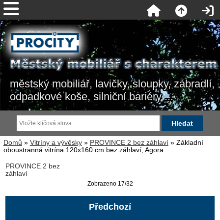
městský mobiliář, lavičky, sloupky, zábradlí,
odpadkové koše, silniční bariéry ...
Domů
»
Vitríny a vývěsky
»
PROVINCE 2 bez záhlaví
» Základní
oboustranná vitrína 120x160 cm bez záhlaví, Agora
PROVINCE 2 bez
záhlaví
Zobrazeno 17/32
Předchozí