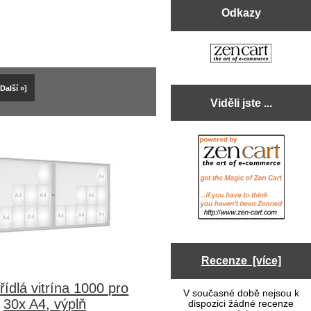
Odkazy
[Další »]
Viděli jste ...
Recenze [více]
ídlá vitrína 1000 pro
V současné době nejsou k
30x A4, výplň
dispozici žádné recenze