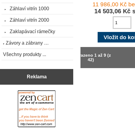
11 986,00 Kč b
Záhlaví vitrín 1000
14 503,06 Kč 
Záhlaví vitrín 2000
Zaklapávací rámečky
Závory a zábrany …
Všechny produkty ...
Zobrazeno
1
až
9
(z
42
)
Reklama