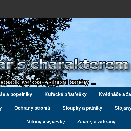
odpadkové koše, silniční bariéry ...
še a popelníky
Kuřácké přístřešky
Květináče a ža
y
Ochrany stromů
Sloupky a patníky
Stojany
Vitríny a vývěsky
Závory a zábrany