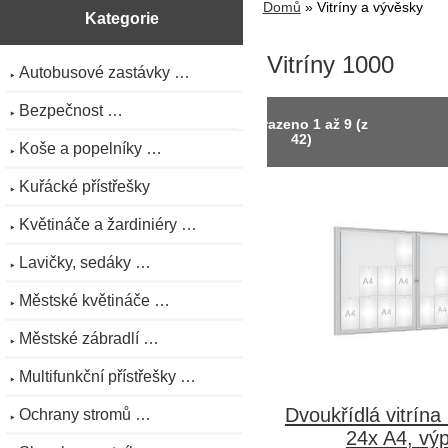
Domů
» Vitríny a vývěsky
Kategorie
Vitríny 1000
Autobusové zastávky …
Bezpečnost …
Zobrazeno
1
až
9
(z
42
)
Koše a popelníky …
Kuřácké přístřešky
Květináče a žardiniéry …
Lavičky, sedáky …
Městské květináče …
Městské zábradlí …
Multifunkční přístřešky …
Dvoukřídlá vitrína
Ochrany stromů …
24x A4, výp