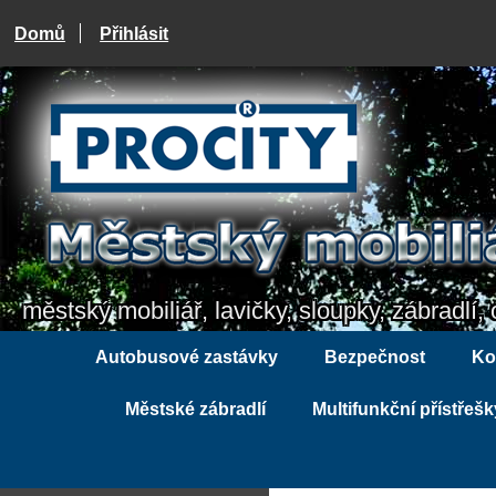
Domů
Přihlásit
městský mobiliář, lavičky, sloupky, zábradlí, 
Autobusové zastávky
Bezpečnost
Ko
Městské zábradlí
Multifunkční přístřešk