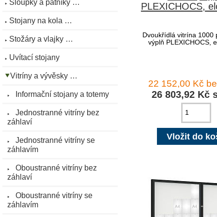
Sloupky a patníky …
PLEXICHOCS, el
Stojany na kola …
Dvoukřídlá vitrína 1000 
Stožáry a vlajky …
výplň PLEXICHOCS, e
Uvítací stojany
Vitríny a vývěsky …
22 152,00 Kč b
26 803,92 Kč 
Informační stojany a totemy
Jednostranné vitríny bez
záhlaví
Jednostranné vitríny se
záhlavím
Oboustranné vitríny bez
záhlaví
Oboustranné vitríny se
záhlavím