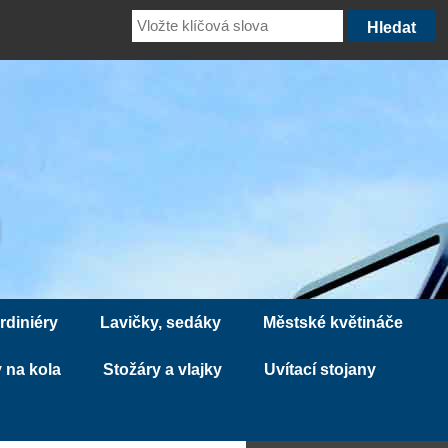
rdiniéry
Lavičky, sedáky
Městské květináče
 na kola
Stožáry a vlajky
Uvítací stojany