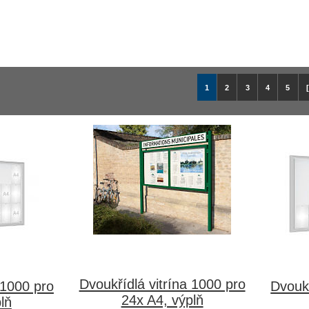
1
2
3
4
5
Dvoukřídlá vitrína 1000 pro
 1000 pro
Dvoukř
24x A4, výplň
lň