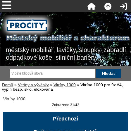
městský mobiliář, lavičky, sloupky, zábradlí,
odpadkové koše, silniční bariéry ...
Domů
»
Vitríny a vývěsky
»
Vitríny 1000
» Vitrína 1000 pro 9x A4,
výplň bezp. sklo, eloxovaná
Vitríny 1000
Zobrazeno 31/42
Předchozí