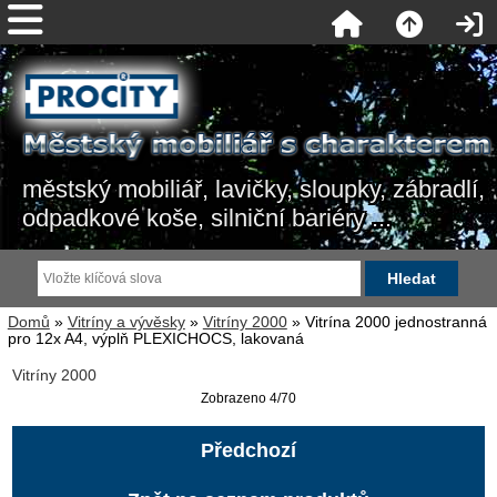
městský mobiliář, lavičky, sloupky, zábradlí,
odpadkové koše, silniční bariéry ...
Domů
»
Vitríny a vývěsky
»
Vitríny 2000
» Vitrína 2000 jednostranná
pro 12x A4, výplň PLEXICHOCS, lakovaná
Vitríny 2000
Zobrazeno 4/70
Předchozí