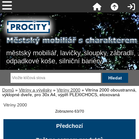
městský mobiliář, lavičky, sloupky, zábradlí,
odpadkové koše, silniční bariéry ...
Domů
»
Vitríny a vývěsky
»
Vitríny 2000
» Vitrína 2000 oboustranná,
výklopné dveře, pro 30x A4, výplň PLEXICHOCS, eloxovaná
Vitríny 2000
Zobrazeno 63/70
Předchozí